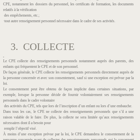
CPE, notamment les dossiers du personnel, les certificats de formation, les documents
relatifs à la vérification
des empêchements, etc.;
·tout autre renseignement personnel nécessaire dans le cadre de ses activités.
3. COLLECTE
Le CPE collecte des renseignements personnels notamment auprès des parents, des
enfants qui fréquentent le CPE et de son personnel.
De façon générale, le CPE collecte les renseignements personnels directement auprès de
la personne concernée et avec son consentement, sauf si une exception est prévue par la
loi.
Le consentement peut être obtenu de façon implicite dans certaines situations, par
exemple, lorsque la personne décide de fournir volontairement ses renseignements
personnels dans le cadre volontaire
des activités du CPE, tels que lors de l’inscription d’un enfant ou lors d’une embauche.
Dans tous les cas, le CPE ne collecte des renseignements personnels que s’il a une
raison valable de le faire. De plus, la collecte ne sera limitée qu’aux renseignements
nécessaires dont il a besoin pour
remplir l’objectif visé.
À moins d’une exception prévue par la loi, le CPE demandera le consentement de la
personne concernée avant de collecter des renseignements personnels qui la concernent