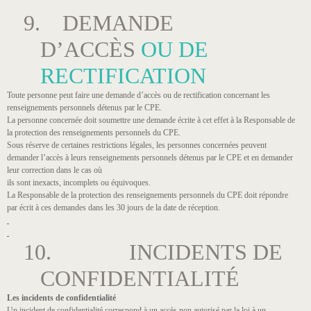
9. DEMANDE
D’ACCÈS
OU DE
RECTIFICATION
Toute personne peut faire une demande d’accès ou de rectification concernant les
renseignements personnels détenus par le CPE.
La personne concernée doit soumettre une demande écrite à cet effet à la Responsable de
la protection des renseignements personnels du CPE.
Sous réserve de certaines restrictions légales, les personnes concernées peuvent
demander l’accès à leurs renseignements personnels détenus par le CPE et en demander
leur correction dans le cas où
ils sont inexacts, incomplets ou équivoques.
La Responsable de la protection des renseignements personnels du CPE doit répondre
par écrit à ces demandes dans les 30 jours de la date de réception.
10. INCIDENTS DE
CONFIDENTIALITÉ
Les incidents de confidentialité
Un incident de confidentialité correspond à un accès non autorisé par la loi à un