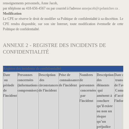
renseignements personnels, Anne Jacob,
par téléphone au 418-656-4567 ou par courriel à l'adresse
annejacob@cpelanichee.ca
.
Modification
Le CPE se réserve le droit de modifier sa Politique de confidentialité à sa discrétion. Le
CPE rendra disponible, sur son site Internet, toute modification éventuelle de cette
Politique de confidentialité.
ANNEXE 2 - REGISTRE DES INCIDENTS DE
CONFIDENTIALITÉ
R
egistre des incidents de confidentialité
Date
Personnes
Description
Prise de
Nombres
Description
Date de
ou
concernées
des
connaissance
de
des
transmis
période
(informations
circonstances
de l’incident
personnes
éléments
de l’avis à
de
compromises)
de l’incident
concernées
qui
Commiss
l’incident
par
amènent à
d’accès à
l’incident
conclure
l’informa
qu’il existe
ou non un
risque
qu’un
préjudice