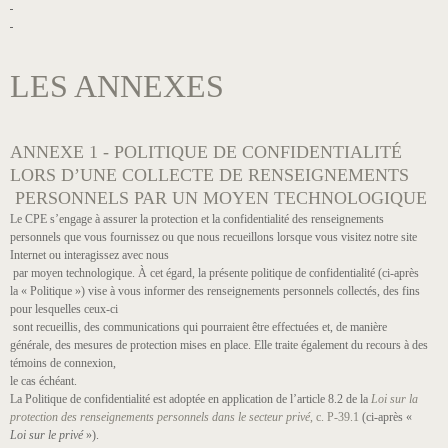
LES ANNEXES
ANNEXE 1 - POLITIQUE DE CONFIDENTIALITÉ
LORS D’UNE COLLECTE DE RENSEIGNEMENTS
PERSONNELS PAR UN MOYEN TECHNOLOGIQUE
Le CPE s’engage à assurer la protection et la confidentialité des renseignements
personnels que vous fournissez ou que nous recueillons lorsque vous visitez notre site
Internet ou interagissez avec nous
par moyen technologique. À cet égard, la présente politique de confidentialité (ci-après
la « Politique ») vise à vous informer des renseignements personnels collectés, des fins
pour lesquelles ceux-ci
sont recueillis, des communications qui pourraient être effectuées et, de manière
générale, des mesures de protection mises en place. Elle traite également du recours à des
témoins de connexion,
le cas échéant.
La Politique de confidentialité est adoptée en application de l’article 8.2 de la
Loi sur la
protection des renseignements personnels dans le secteur privé
, c. P-39.1
(ci-après «
Loi sur le privé
»).