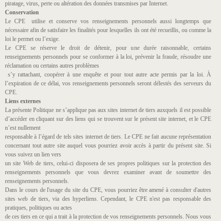
piratage, virus, perte ou altération des données transmises par Internet.
Conservation
Le CPE utilise et conserve vos renseignements personnels aussi longtemps que
nécessaire afin de satisfaire les finalités pour lesquelles ils ont été recueillis, ou comme la
loi le permet ou l’exige.
Le CPE se réserve le droit de détenir, pour une durée raisonnable, certains
renseignements personnels pour se conformer à la loi, prévenir la fraude, résoudre une
réclamation ou certains autres problèmes
s’y rattachant, coopérer à une enquête et pour tout autre acte permis par la loi. À
l’expiration de ce délai, vos renseignements personnels seront délestés des serveurs du
CPE.
Liens externes
La présente Politique ne s’applique pas aux sites internet de tiers auxquels il est possible
d’accéder en cliquant sur des liens qui se trouvent sur le présent site internet, et le CPE
n’est nullement
responsable à l’égard de tels sites internet de tiers. Le CPE ne fait aucune représentation
concernant tout autre site auquel vous pourriez avoir accès à partir du présent site. Si
vous suivez un lien vers
un site Web de tiers, celui-ci disposera de ses propres politiques sur la protection des
renseignements personnels que vous devrez examiner avant de soumettre des
renseignements personnels.
Dans le cours de l'usage du site du CPE, vous pourriez être amené à consulter d'autres
sites web de tiers, via des hyperliens. Cependant, le CPE n'est pas responsable des
pratiques, politiques ou actes
de ces tiers en ce qui a trait à la protection de vos renseignements personnels. Nous vous