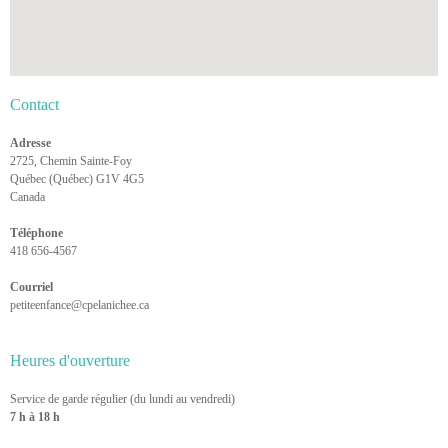
Contact
Adresse
2725, Chemin Sainte-Foy
Québec (Québec) G1V 4G5
Canada
Téléphone
418 656-4567
Courriel
petiteenfance@cpelanichee.ca
Heures d'ouverture
Service de garde régulier (du lundi au vendredi)
7 h à 18 h