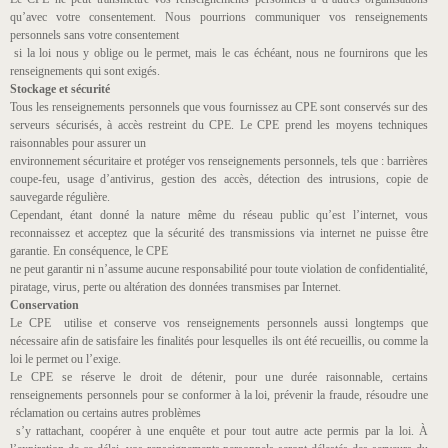
qu’avec votre consentement. Nous pourrions communiquer vos renseignements
personnels sans votre consentement
si la loi nous y oblige ou le permet, mais le cas échéant, nous ne fournirons que les
renseignements qui sont exigés.
Stockage et sécurité
Tous les renseignements personnels que vous fournissez au CPE sont conservés sur des
serveurs sécurisés, à accès restreint du CPE. Le CPE prend les moyens techniques
raisonnables pour assurer un
environnement sécuritaire et protéger vos renseignements personnels, tels que : barrières
coupe-feu, usage d’antivirus, gestion des accès, détection des intrusions, copie de
sauvegarde régulière.
Cependant, étant donné la nature même du réseau public qu’est l’internet, vous
reconnaissez et acceptez que la sécurité des transmissions via internet ne puisse être
garantie. En conséquence, le CPE
ne peut garantir ni n’assume aucune responsabilité pour toute violation de confidentialité,
piratage, virus, perte ou altération des données transmises par Internet.
Conservation
Le CPE utilise et conserve vos renseignements personnels aussi longtemps que
nécessaire afin de satisfaire les finalités pour lesquelles ils ont été recueillis, ou comme la
loi le permet ou l’exige.
Le CPE se réserve le droit de détenir, pour une durée raisonnable, certains
renseignements personnels pour se conformer à la loi, prévenir la fraude, résoudre une
réclamation ou certains autres problèmes
s’y rattachant, coopérer à une enquête et pour tout autre acte permis par la loi. À