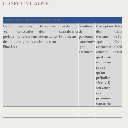
CONFIDENTIALITÉ
R
egistre des incidents de confidentialité
Date
Personnes
Description
Prise de
Nombres
Description
Date de
ou
concernées
des
connaissance
de
des
transmis
période
(informations
circonstances
de l’incident
personnes
éléments
de l’avis à
de
compromises)
de l’incident
concernées
qui
Commiss
l’incident
par
amènent à
d’accès à
l’incident
conclure
l’informa
qu’il existe
ou non un
risque
qu’un
préjudice
sérieux
[1]
soit causé
aux
personnes
concernées