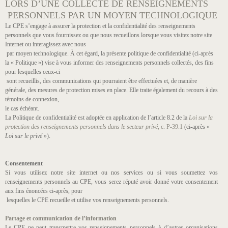
LORS D’UNE COLLECTE DE RENSEIGNEMENTS
PERSONNELS PAR UN MOYEN TECHNOLOGIQUE
Le CPE s’engage à assurer la protection et la confidentialité des renseignements
personnels que vous fournissez ou que nous recueillons lorsque vous visitez notre site
Internet ou interagissez avec nous
par moyen technologique. À cet égard, la présente politique de confidentialité (ci-après
la « Politique ») vise à vous informer des renseignements personnels collectés, des fins
pour lesquelles ceux-ci
sont recueillis, des communications qui pourraient être effectuées et, de manière
générale, des mesures de protection mises en place. Elle traite également du recours à des
témoins de connexion,
le cas échéant.
La Politique de confidentialité est adoptée en application de l’article 8.2 de la
Loi sur la
protection des renseignements personnels dans le secteur privé
, c. P-39.1
(ci-après «
Loi sur le privé
»).
Consentement
Si vous utilisez notre site internet ou nos services ou si vous soumettez vos
renseignements personnels au CPE, vous serez réputé avoir donné votre consentement
aux fins énoncées ci-après, pour
lesquelles le CPE recueille et utilise vos renseignements personnels.
Partage et communication de l’information
Le CPE ne peut transmettre vos renseignements personnels à d’autres organisations