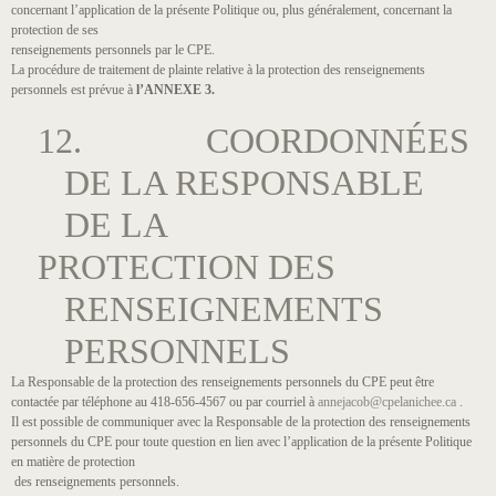
concernant l’application de la présente Politique ou, plus généralement, concernant la
protection de ses
renseignements personnels par le CPE.
La procédure de traitement de plainte relative à la protection des renseignements
personnels est prévue à
l’ANNEXE 3.
12. COORDONNÉES
DE LA RESPONSABLE
DE LA
PROTECTION DES
RENSEIGNEMENTS
PERSONNELS
La Responsable de la protection des renseignements personnels du CPE peut être
contactée par téléphone au 418-656-4567 ou par courriel à
annejacob@cpelanichee.ca
.
Il est possible de communiquer avec la Responsable de la protection des renseignements
personnels du CPE pour toute question en lien avec l’application de la présente Politique
en matière de protection
des renseignements personnels.