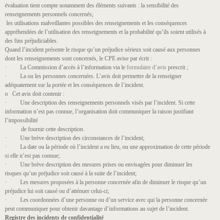
évaluation tient compte notamment des éléments suivants : la sensibilité des
renseignements personnels concernés;
les utilisations malveillantes possibles des renseignements et les conséquences
appréhendées de l’utilisation des renseignements et la probabilité qu’ils soient utilisés à
des fins préjudiciables.
Quand l’incident présente le risque qu’un préjudice sérieux soit causé aux personnes
dont les renseignements sont concernés, le CPE avise par écrit :
· La Commission d’accès à l’information via le
formulaire d’avis
prescrit ;
· La ou les personnes concernées. L’avis doit permettre de la renseigner
adéquatement sur la portée et les conséquences de l’incident.
o Cet avis doit contenir :
· Une description des renseignements personnels visés par l’incident. Si cette
information n’est pas connue, l’organisation doit communiquer la raison justifiant
l’impossibilité
de fournir cette description.
· Une brève description des circonstances de l’incident;
· La date ou la période où l’incident a eu lieu, ou une approximation de cette période
si elle n’est pas connue;
· Une brève description des mesures prises ou envisagées pour diminuer les
risques qu’un préjudice soit causé à la suite de l’incident;
· Les mesures proposées à la personne concernée afin de diminuer le risque qu’un
préjudice lui soit causé ou d’atténuer celui-ci;
· Les coordonnées d’une personne ou d’un service avec qui la personne concernée
peut communiquer pour obtenir davantage d’informations au sujet de l’incident.
Registre des incidents de confidentialité