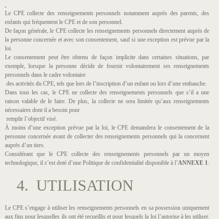
Le CPE collecte des renseignements personnels notamment auprès des parents, des
enfants qui fréquentent le CPE et de son personnel.
De façon générale, le CPE collecte les renseignements personnels directement auprès de
la personne concernée et avec son consentement, sauf si une exception est prévue par la
loi.
Le consentement peut être obtenu de façon implicite dans certaines situations, par
exemple, lorsque la personne décide de fournir volontairement ses renseignements
personnels dans le cadre volontaire
des activités du CPE, tels que lors de l’inscription d’un enfant ou lors d’une embauche.
Dans tous les cas, le CPE ne collecte des renseignements personnels que s’il a une
raison valable de le faire. De plus, la collecte ne sera limitée qu’aux renseignements
nécessaires dont il a besoin pour
remplir l’objectif visé.
À moins d’une exception prévue par la loi, le CPE demandera le consentement de la
personne concernée avant de collecter des renseignements personnels qui la concernent
auprès d’un tiers.
Considérant que le CPE collecte des renseignements personnels par un moyen
technologique, il s’est doté d’une Politique de confidentialité disponible à l’
ANNEXE 1
.
4. UTILISATION
Le CPE s’engage à utiliser les renseignements personnels en sa possession uniquement
aux fins pour lesquelles ils ont été recueillis et pour lesquels la loi l’autorise à les utiliser.