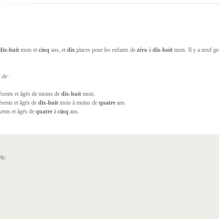
dix-huit
mois et
cinq
ans, et
dix
places pour les enfants de
zéro
à
dix-huit
mois. Il y a neuf g
 de :
ésents et âgés de moins de
dix-huit
mois.
sents et âgés de
dix-huit
mois à moins de
quatre
ans.
ents et âgés de
quatre
à
cinq
ans.
ls: