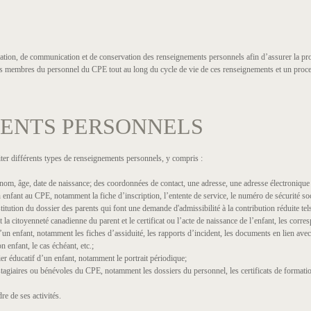
lisation, de communication et de conservation des renseignements personnels afin d’assurer la pr
des membres du personnel du CPE tout au long du cycle de vie de ces renseignements et un proce
MENTS PERSONNELS
raiter différents types de renseignements personnels, y compris :
om, âge, date de naissance; des coordonnées de contact, une adresse, une adresse électronique
 enfant au CPE, notamment la fiche d’inscription, l’entente de service, le numéro de sécurité so
titution du dossier des parents qui font une demande d'admissibilité à la contribution réduite te
t la citoyenneté canadienne du parent et le certificat ou l’acte de naissance de l’enfant, les corre
un enfant, notamment les fiches d’assiduité, les rapports d’incident, les documents en lien avec
n enfant, le cas échéant, etc.;
er éducatif d’un enfant, notamment le portrait périodique;
agiaires ou bénévoles du CPE, notamment les dossiers du personnel, les certificats de formation,
re de ses activités.