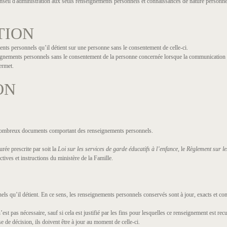
eil d'administration aux seuls renseignements personnels et connaissances de nature personnell
TION
ts personnels qu’il détient sur une personne sans le consentement de celle-ci.
ignements personnels sans le consentement de la personne concernée lorsque la communication 
permet.
ON
e nombreux documents comportant des renseignements personnels.
ée prescrite par soit la
Loi sur les services de garde éducatifs à l’enfance,
le
Règlement sur le
ctives et instructions du ministère de la Famille.
ls qu’il détient. En ce sens, les renseignements personnels conservés sont à jour, exacts et com
t pas nécessaire, sauf si cela est justifié par les fins pour lesquelles ce renseignement est recue
e de décision, ils doivent être à jour au moment de celle-ci.