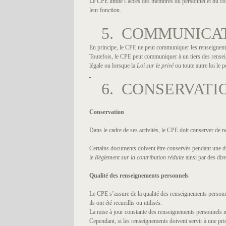
Le CPE limite l’accès des membres du personnel et du cons
leur fonction.
5. COMMUNICA
En principe, le CPE ne peut communiquer les renseignemen
Toutefois, le CPE peut communiquer à un tiers des rense
légale ou lorsque la
Loi sur le privé
ou toute autre loi le 
6. CONSERVATI
Conservation
Dans le cadre de ses activités, le CPE doit conserver d
Certains documents doivent être conservés pendant une dur
le
Règlement sur la contribution réduite
ainsi par des dire
Qualité des renseignements personnels
Le CPE s’assure de la qualité des renseignements personne
ils ont été recueillis ou utilisés.
La mise à jour constante des renseignements personnels n’es
Cependant, si les renseignements doivent servir à une pris