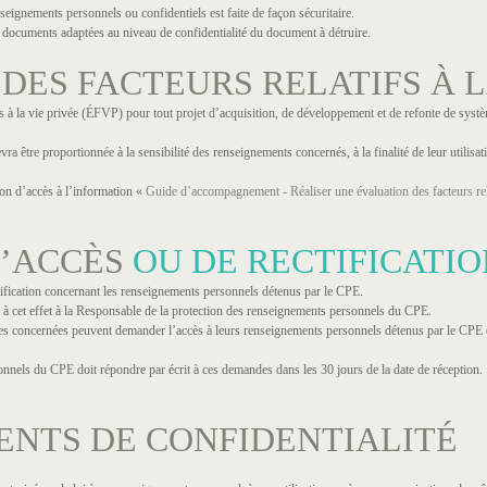
eignements personnels ou confidentiels est faite de façon sécuritaire.
e documents adaptées au niveau de confidentialité du document à détruire.
DES FACTEURS RELATIFS À L
fs à la vie privée (ÉFVP) pour tout projet d’acquisition, de développement et de refonte de syst
vra être proportionnée à la sensibilité des renseignements concernés, à la finalité de leur utilisatio
on d’accès à l’information «
Guide d’accompagnement - Réaliser une évaluation des facteurs rela
’ACCÈS
OU DE RECTIFICATIO
ification concernant les renseignements personnels détenus par le CPE.
à cet effet à la Responsable de la protection des renseignements personnels du CPE.
nnes concernées peuvent demander l’accès à leurs renseignements personnels détenus par le CPE 
nnels du CPE doit répondre par écrit à ces demandes dans les 30 jours de la date de réception.
TS DE CONFIDENTIALITÉ