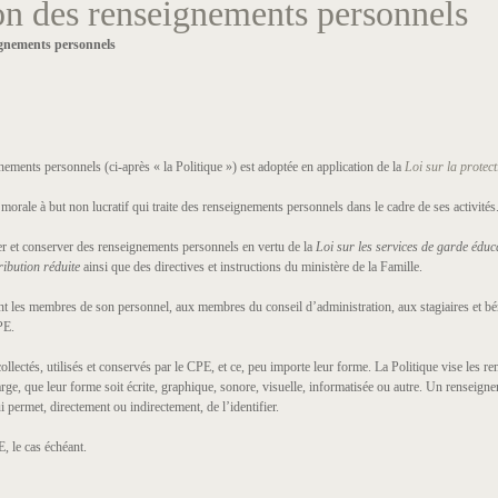
ion des renseignements personnels
ignements personnels
ements personnels (ci-après « la Politique ») est adoptée en application de la
Loi sur la protec
ale à but non lucratif qui traite des renseignements personnels dans le cadre de ses activités. 
iser et conserver des renseignements personnels en vertu de la
Loi sur les services de garde éduca
ribution réduite
ainsi que des directives et instructions du ministère de la Famille.
t les membres de son personnel, aux membres du conseil d’administration, aux stagiaires et bén
PE.
llectés, utilisés et conservés par le CPE, et ce, peu importe leur forme. La Politique vise les 
e, que leur forme soit écrite, graphique, sonore, visuelle, informatisée ou autre. Un renseigne
ermet, directement ou indirectement, de l’identifier.
, le cas échéant.