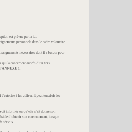
tion est prévue par la loi.
seignements personnels dans le cadre volontaire
renseignements nécessaires dont il a besoin pour
qui la concernent auprès d’un tiers.
l’
ANNEXE 1
.
autorise à les utiliser. Il peut toutefois les
 soit informée ou qu’elle n’ait donné son
robable d’obtenir son consentement, lorsque
fs sérieux.