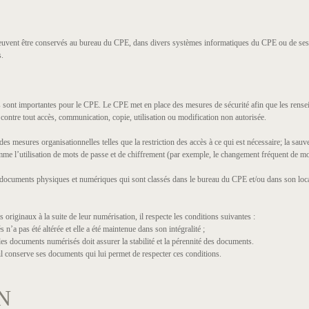
euvent être conservés au bureau du CPE, dans divers systèmes informatiques du CPE ou de ses f
s.
ls sont importantes pour le CPE. Le CPE met en place des mesures de sécurité afin que les rens
et contre tout accès, communication, copie, utilisation ou modification non autorisée.
 mesures organisationnelles telles que la restriction des accès à ce qui est nécessaire; la sau
me l’utilisation de mots de passe et de chiffrement (par exemple, le changement fréquent de mots
x documents physiques et numériques qui sont classés dans le bureau du CPE et/ou dans son loc
originaux à la suite de leur numérisation, il respecte les conditions suivantes :
a pas été altérée et elle a été maintenue dans son intégralité ;
s documents numérisés doit assurer la stabilité et la pérennité des documents.
l conserve ses documents qui lui permet de respecter ces conditions.
N