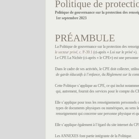
Politique de protect
Politique de gouvernance sur la protection des rense
1er septembre 2023
PRÉAMBULE
La Politique de gouvernance sur la protection des renseign
le secteur privé
, c. P-39.1
(ci-après «
Loi sur le privé
»).
Le CPE La Nichée (ci-après « le CPE») est une personne mor
Dans le cadre de ses activités, le CPE doit collecter, util
de garde éducatifs à l’enfance
, du
Règlement sur la cont
Cette Politique s’applique au CPE, ce qui inclut notammen
qui, autrement, fournit des services pour le compte du C
Elle s’applique pour tous les renseignements personnels co
types de documents physiques ou numériques, au sens larg
renseignement qui concerne une personne physique et qui p
Elle s’applique également à l’égard du site internet du CPE
Les ANNEXES font partie intégrante de la Politique.