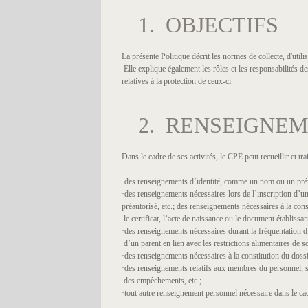
1. OBJECTIFS
La présente Politique décrit les normes de collecte, d'uti
Elle explique également les rôles et les responsabilités 
relatives à la protection de ceux-ci.
2. RENSEIGNE
Dans le cadre de ses activités, le CPE peut recueillir et t
·des renseignements d’identité, comme un nom ou un prén
·des renseignements nécessaires lors de l’inscription d’un
préautorisé, etc.; des renseignements nécessaires à la cons
le certificat, l’acte de naissance ou le document établissan
·des renseignements nécessaires durant la fréquentation d’
d’un parent en lien avec les restrictions alimentaires de so
·des renseignements nécessaires à la constitution du dossi
·des renseignements relatifs aux membres du personnel, st
des empêchements, etc.;
·tout autre renseignement personnel nécessaire dans le cad