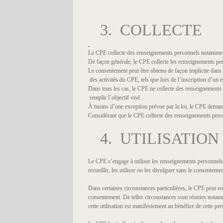
3. COLLECTE
Le CPE collecte des renseignements personnels notamment
De façon générale, le CPE collecte les renseignements per
Le consentement peut être obtenu de façon implicite dans 
des activités du CPE, tels que lors de l’inscription d’un
Dans tous les cas, le CPE ne collecte des renseignements p
remplir l’objectif visé.
À moins d’une exception prévue par la loi, le CPE demand
Considérant que le CPE collecte des renseignements person
4. UTILISATION
Le CPE s’engage à utiliser les renseignements personnels en 
recueillir, les utiliser ou les divulguer sans le consenteme
Dans certaines circonstances particulières, le CPE peut r
consentement. De telles circonstances sont réunies notamm
cette utilisation est manifestement au bénéfice de cette pe