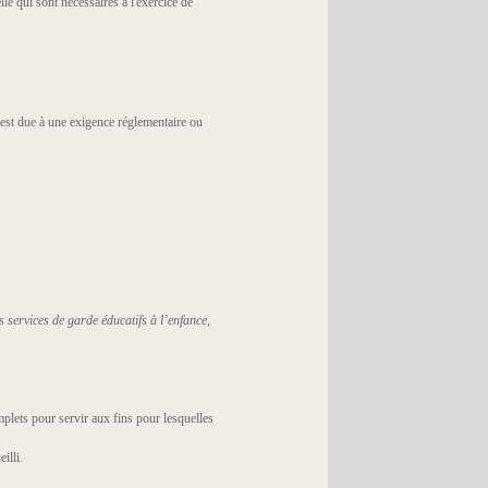
e qui sont nécessaires à l'exercice de
est due à une exigence réglementaire ou
s services de garde éducatifs à l’enfance
,
plets pour servir aux fins pour lesquelles
illi.