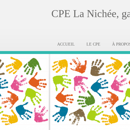
CPE La Nichée, gar
ACCUEIL
LE CPE
À PROPO