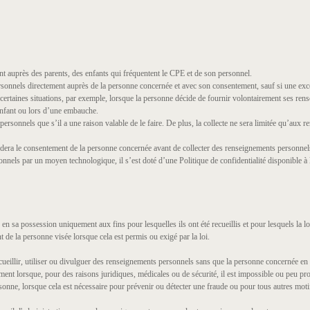
 auprès des parents, des enfants qui fréquentent le CPE et de son personnel.
sonnels directement auprès de la personne concernée et avec son consentement, sauf si une excep
certaines situations, par exemple, lorsque la personne décide de fournir volontairement ses ren
 enfant ou lors d’une embauche.
ersonnels que s’il a une raison valable de le faire. De plus, la collecte ne sera limitée qu’aux 
era le consentement de la personne concernée avant de collecter des renseignements personnels 
nels par un moyen technologique, il s’est doté d’une Politique de confidentialité disponible à 
sa possession uniquement aux fins pour lesquelles ils ont été recueillis et pour lesquels la loi l’
nt de la personne visée lorsque cela est permis ou exigé par la loi.
ecueillir, utiliser ou divulguer des renseignements personnels sans que la personne concernée en
ent lorsque, pour des raisons juridiques, médicales ou de sécurité, il est impossible ou peu p
rsonne, lorsque cela est nécessaire pour prévenir ou détecter une fraude ou pour tous autres moti