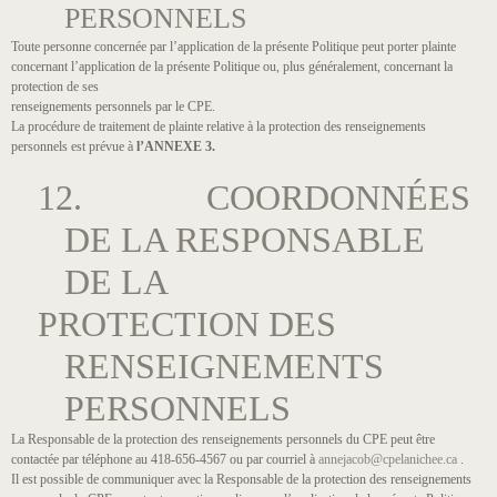
PERSONNELS
Toute personne concernée par l’application de la présente Politique peut porter plainte
concernant l’application de la présente Politique ou, plus généralement, concernant la
protection de ses
renseignements personnels par le CPE.
La procédure de traitement de plainte relative à la protection des renseignements
personnels est prévue à
l’ANNEXE 3.
12. COORDONNÉES
DE LA RESPONSABLE
DE LA
PROTECTION DES
RENSEIGNEMENTS
PERSONNELS
La Responsable de la protection des renseignements personnels du CPE peut être
contactée par téléphone au 418-656-4567 ou par courriel à
annejacob@cpelanichee.ca
.
Il est possible de communiquer avec la Responsable de la protection des renseignements