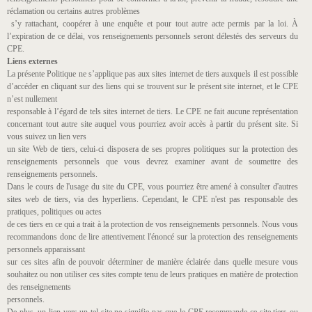
réclamation ou certains autres problèmes
s’y rattachant, coopérer à une enquête et pour tout autre acte permis par la loi. À
l’expiration de ce délai, vos renseignements personnels seront délestés des serveurs du
CPE.
Liens externes
La présente Politique ne s’applique pas aux sites internet de tiers auxquels il est possible
d’accéder en cliquant sur des liens qui se trouvent sur le présent site internet, et le CPE
n’est nullement
responsable à l’égard de tels sites internet de tiers. Le CPE ne fait aucune représentation
concernant tout autre site auquel vous pourriez avoir accès à partir du présent site. Si
vous suivez un lien vers
un site Web de tiers, celui-ci disposera de ses propres politiques sur la protection des
renseignements personnels que vous devrez examiner avant de soumettre des
renseignements personnels.
Dans le cours de l'usage du site du CPE, vous pourriez être amené à consulter d'autres
sites web de tiers, via des hyperliens. Cependant, le CPE n'est pas responsable des
pratiques, politiques ou actes
de ces tiers en ce qui a trait à la protection de vos renseignements personnels. Nous vous
recommandons donc de lire attentivement l'énoncé sur la protection des renseignements
personnels apparaissant
sur ces sites afin de pouvoir déterminer de manière éclairée dans quelle mesure vous
souhaitez ou non utiliser ces sites compte tenu de leurs pratiques en matière de protection
des renseignements
personnels.