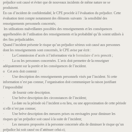
préjudice soit causé et éviter que de nouveaux incidents de même nature ne se
produisent.
En cas d’incident de confidentialité, le CPE procède à l’évaluation du préjudice. Cette
évaluation tient compte notamment des éléments suivants : la sensibilité des
renseignements personnels concernés;
les utilisations malveillantes possibles des renseignements et les conséquences
appréhendées de l’utilisation des renseignements et la probabilité qu’ils soient utilisés à
des fins préjudiciables.
Quand l’incident présente le risque qu’un préjudice sérieux soit causé aux personnes
dont les renseignements sont concernés, le CPE avise par écrit :
· La Commission d’accès à l’information via le
formulaire d’avis
prescrit ;
· La ou les personnes concernées. L’avis doit permettre de la renseigner
adéquatement sur la portée et les conséquences de l’incident.
o Cet avis doit contenir :
· Une description des renseignements personnels visés par l’incident. Si cette
information n’est pas connue, l’organisation doit communiquer la raison justifiant
l’impossibilité
de fournir cette description.
· Une brève description des circonstances de l’incident;
· La date ou la période où l’incident a eu lieu, ou une approximation de cette période
si elle n’est pas connue;
· Une brève description des mesures prises ou envisagées pour diminuer les
risques qu’un préjudice soit causé à la suite de l’incident;
· Les mesures proposées à la personne concernée afin de diminuer le risque qu’un
préjudice lui soit causé ou d’atténuer celui-ci;