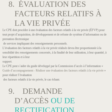
8. ÉVALUATION DES
FACTEURS RELATIFS À
LA VIE PRIVÉE
Le CPE doit procéder à une évaluation des facteurs relatifs à la vie privée (ÉFVP) pour
tout projet d’acquisition, de développement et de refonte de système d’information ou de
prestation électronique
de services impliquant des renseignements personnels.
L’évaluation des facteurs relatifs à la vie privée réalisée devra être proportionnée à la
sensibilité des renseignements concernés, à la finalité de leur utilisation, à leur quantité, à
leur répartition et à leur
support.
Le CPE peut s’aider du guide développé par la Commission d’accès à l’information «
Guide d’accompagnement - Réaliser une évaluation des facteurs relatifs à la vie privée
»
pour réaliser l’évaluation
des facteurs relatifs à la vie privée, le cas échant.
9. DEMANDE
D’ACCÈS
OU DE
RECTIFICATION