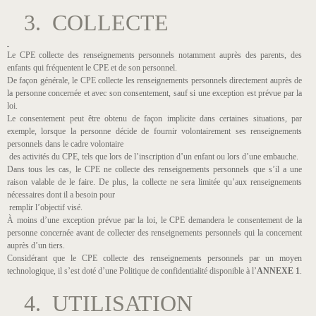
3. COLLECTE
Le CPE collecte des renseignements personnels notamment auprès des parents, des
enfants qui fréquentent le CPE et de son personnel.
De façon générale, le CPE collecte les renseignements personnels directement auprès de
la personne concernée et avec son consentement, sauf si une exception est prévue par la
loi.
Le consentement peut être obtenu de façon implicite dans certaines situations, par
exemple, lorsque la personne décide de fournir volontairement ses renseignements
personnels dans le cadre volontaire
des activités du CPE, tels que lors de l’inscription d’un enfant ou lors d’une embauche.
Dans tous les cas, le CPE ne collecte des renseignements personnels que s’il a une
raison valable de le faire. De plus, la collecte ne sera limitée qu’aux renseignements
nécessaires dont il a besoin pour
remplir l’objectif visé.
À moins d’une exception prévue par la loi, le CPE demandera le consentement de la
personne concernée avant de collecter des renseignements personnels qui la concernent
auprès d’un tiers.
Considérant que le CPE collecte des renseignements personnels par un moyen
technologique, il s’est doté d’une Politique de confidentialité disponible à l’
ANNEXE 1
.
4. UTILISATION