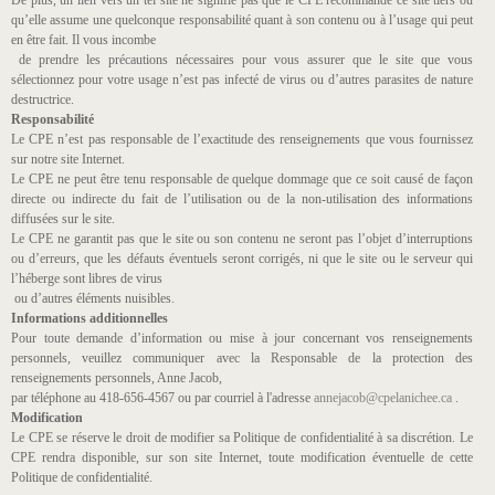
De plus, un lien vers un tel site ne signifie pas que le CPE recommande ce site tiers ou
qu’elle assume une quelconque responsabilité quant à son contenu ou à l’usage qui peut
en être fait. Il vous incombe
de prendre les précautions nécessaires pour vous assurer que le site que vous
sélectionnez pour votre usage n’est pas infecté de virus ou d’autres parasites de nature
destructrice.
Responsabilité
Le CPE n’est pas responsable de l’exactitude des renseignements que vous fournissez
sur notre site Internet.
Le CPE ne peut être tenu responsable de quelque dommage que ce soit causé de façon
directe ou indirecte du fait de l’utilisation ou de la non-utilisation des informations
diffusées sur le site.
Le CPE ne garantit pas que le site ou son contenu ne seront pas l’objet d’interruptions
ou d’erreurs, que les défauts éventuels seront corrigés, ni que le site ou le serveur qui
l’héberge sont libres de virus
ou d’autres éléments nuisibles.
Informations additionnelles
Pour toute demande d’information ou mise à jour concernant vos renseignements
personnels, veuillez communiquer avec la Responsable de la protection des
renseignements personnels, Anne Jacob,
par téléphone au 418-656-4567 ou par courriel à l'adresse
annejacob@cpelanichee.ca
.
Modification
Le CPE se réserve le droit de modifier sa Politique de confidentialité à sa discrétion. Le
CPE rendra disponible, sur son site Internet, toute modification éventuelle de cette
Politique de confidentialité.