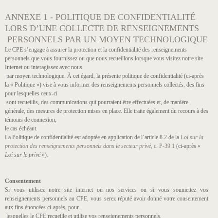
ANNEXE 1 - POLITIQUE DE CONFIDENTIALITÉ
LORS D’UNE COLLECTE DE RENSEIGNEMENTS
PERSONNELS PAR UN MOYEN TECHNOLOGIQUE
Le CPE s’engage à assurer la protection et la confidentialité des renseignements
personnels que vous fournissez ou que nous recueillons lorsque vous visitez notre site
Internet ou interagissez avec nous
par moyen technologique. À cet égard, la présente politique de confidentialité (ci-après
la « Politique ») vise à vous informer des renseignements personnels collectés, des fins
pour lesquelles ceux-ci
sont recueillis, des communications qui pourraient être effectuées et, de manière
générale, des mesures de protection mises en place. Elle traite également du recours à des
témoins de connexion,
le cas échéant.
La Politique de confidentialité est adoptée en application de l’article 8.2 de la
Loi sur la
protection des renseignements personnels dans le secteur privé
, c. P-39.1
(ci-après «
Loi sur le privé
»).
Consentement
Si vous utilisez notre site internet ou nos services ou si vous soumettez vos
renseignements personnels au CPE, vous serez réputé avoir donné votre consentement
aux fins énoncées ci-après, pour
lesquelles le CPE recueille et utilise vos renseignements personnels.