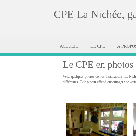
CPE La Nichée, gar
ACCUEIL
LE CPE
À PROPO
Le CPE en photos
Voici quelques photos de nos installations. La Niché
différentes. Cela a pour effet d’encourager son act