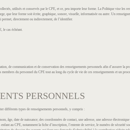
llectés, utilisés et conservés par le CPE, et ce, peu importe leur forme. La Politique vise les 
e, que leur forme soit écrite, graphique, sonore, visuelle, informatisée ou autre. Un renseigne
ermet, directement ou indirectement, de l’identifier.
, le cas échéant.
lisation, de communication et de conservation des renseignements personnels afin d’assurer la pr
des membres du personnel du CPE tout au long du cycle de vie de ces renseignements et un proce
MENTS PERSONNELS
raiter différents types de renseignements personnels, y compris :
om, âge, date de naissance; des coordonnées de contact, une adresse, une adresse électronique
 enfant au CPE, notamment la fiche d’inscription, l’entente de service, le numéro de sécurité so