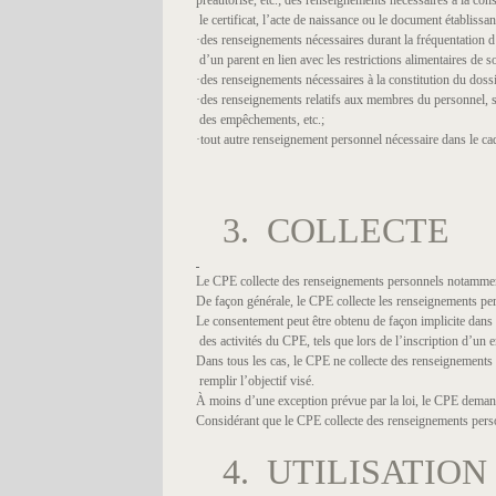
préautorisé, etc.; des renseignements nécessaires à la cons
le certificat, l’acte de naissance ou le document établissan
·des renseignements nécessaires durant la fréquentation d’
d’un parent en lien avec les restrictions alimentaires de so
·des renseignements nécessaires à la constitution du dossi
·des renseignements relatifs aux membres du personnel, st
des empêchements, etc.;
·tout autre renseignement personnel nécessaire dans le cad
3. COLLECTE
Le CPE collecte des renseignements personnels notamment
De façon générale, le CPE collecte les renseignements per
Le consentement peut être obtenu de façon implicite dans 
des activités du CPE, tels que lors de l’inscription d’un
Dans tous les cas, le CPE ne collecte des renseignements p
remplir l’objectif visé.
À moins d’une exception prévue par la loi, le CPE demand
Considérant que le CPE collecte des renseignements person
4. UTILISATION