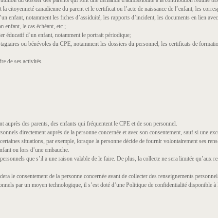
titution du dossier des parents qui font une demande d'admissibilité à la contribution réduite te
t la citoyenneté canadienne du parent et le certificat ou l’acte de naissance de l’enfant, les corre
un enfant, notamment les fiches d’assiduité, les rapports d’incident, les documents en lien avec
n enfant, le cas échéant, etc.;
er éducatif d’un enfant, notamment le portrait périodique;
agiaires ou bénévoles du CPE, notamment les dossiers du personnel, les certificats de formation,
re de ses activités.
 auprès des parents, des enfants qui fréquentent le CPE et de son personnel.
sonnels directement auprès de la personne concernée et avec son consentement, sauf si une excep
certaines situations, par exemple, lorsque la personne décide de fournir volontairement ses ren
 enfant ou lors d’une embauche.
ersonnels que s’il a une raison valable de le faire. De plus, la collecte ne sera limitée qu’aux 
era le consentement de la personne concernée avant de collecter des renseignements personnels 
nels par un moyen technologique, il s’est doté d’une Politique de confidentialité disponible à 