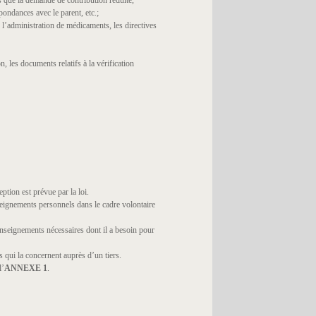
ls que la demande de contribution réduite,
spondances avec le parent, etc.;
 l’administration de médicaments, les directives
 les documents relatifs à la vérification
tion est prévue par la loi.
seignements personnels dans le cadre volontaire
renseignements nécessaires dont il a besoin pour
qui la concernent auprès d’un tiers.
l’
ANNEXE 1
.