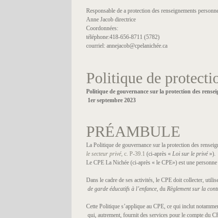
Responsable de a protection des renseignements personne
Anne Jacob directrice
Coordonnées:
téléphone:418-656-8711 (5782)
courriel: annejacob@cpelanichée.ca
Politique de protect
Politique de gouvernance sur la protection des rense
1er septembre 2023
PRÉAMBULE
La Politique de gouvernance sur la protection des renseign
le secteur privé
, c. P-39.1
(ci-après «
Loi sur le privé
»).
Le CPE La Nichée (ci-après « le CPE») est une personne mor
Dans le cadre de ses activités, le CPE doit collecter, util
de garde éducatifs à l’enfance
, du
Règlement sur la cont
Cette Politique s’applique au CPE, ce qui inclut notammen
qui, autrement, fournit des services pour le compte du C