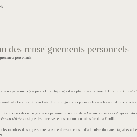
ls:
ion des renseignements personnels
ignements personnels
ements personnels (ci-après « la Politique ») est adoptée en application de la
Loi sur la protec
ale à but non lucratif qui traite des renseignements personnels dans le cadre de ses activités. 
iser et conserver des renseignements personnels en vertu de la
Loi sur les services de garde éduca
ribution réduite
ainsi que des directives et instructions du ministère de la Famille.
t les membres de son personnel, aux membres du conseil d’administration, aux stagiaires et bén
PE.