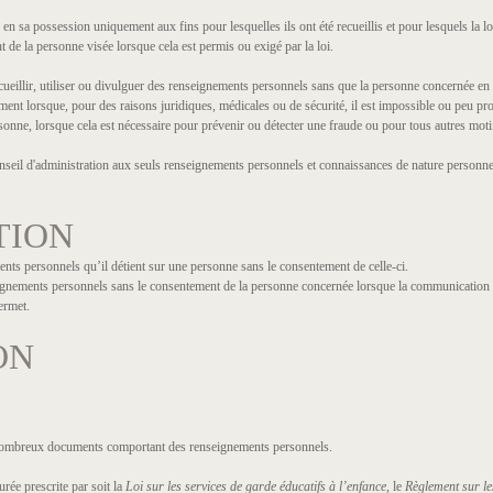
sa possession uniquement aux fins pour lesquelles ils ont été recueillis et pour lesquels la loi l’
nt de la personne visée lorsque cela est permis ou exigé par la loi.
ecueillir, utiliser ou divulguer des renseignements personnels sans que la personne concernée en
ent lorsque, pour des raisons juridiques, médicales ou de sécurité, il est impossible ou peu p
rsonne, lorsque cela est nécessaire pour prévenir ou détecter une fraude ou pour tous autres moti
eil d'administration aux seuls renseignements personnels et connaissances de nature personnell
TION
ts personnels qu’il détient sur une personne sans le consentement de celle-ci.
ignements personnels sans le consentement de la personne concernée lorsque la communication 
permet.
ON
e nombreux documents comportant des renseignements personnels.
ée prescrite par soit la
Loi sur les services de garde éducatifs à l’enfance,
le
Règlement sur le