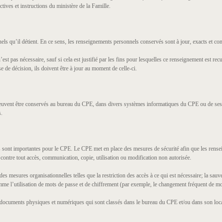
ctives et instructions du ministère de la Famille.
ls qu’il détient. En ce sens, les renseignements personnels conservés sont à jour, exacts et com
t pas nécessaire, sauf si cela est justifié par les fins pour lesquelles ce renseignement est recue
e de décision, ils doivent être à jour au moment de celle-ci.
euvent être conservés au bureau du CPE, dans divers systèmes informatiques du CPE ou de ses f
s.
ls sont importantes pour le CPE. Le CPE met en place des mesures de sécurité afin que les rens
et contre tout accès, communication, copie, utilisation ou modification non autorisée.
 mesures organisationnelles telles que la restriction des accès à ce qui est nécessaire; la sau
me l’utilisation de mots de passe et de chiffrement (par exemple, le changement fréquent de mots
x documents physiques et numériques qui sont classés dans le bureau du CPE et/ou dans son loc